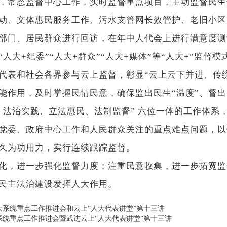
，常态监督中心工作，实时监督重点项目，主动监督民生
动、文体惠民服务工作、污水支管网长效管护、老旧小区
部门、居民群众进行回访，在年中人代会上进行满意度测
“人大+纪委”“人大+群众”“人大+媒体”等“人大+”监
代表和社会各界参与云上监督，彰显“云上云下并进、传
督职能作用，及时掌握民情民意，确保监出民生“温度”、督
、法治实践、立法惠民、法制监督” 六位一体的工作体系
党委、政府中心工作和人民群众关注的重点难点问题，以
久久为功用力，实行连续跟踪监督。
，进一步强化监督力度；注重民意收集，进一步拓宽监
民主法治建设发挥人大作用。
系统重点工作推进会和云上“人大代表讲堂”第十三讲
统重点工作推进会暨武进云上“人大代表讲堂”第十三讲