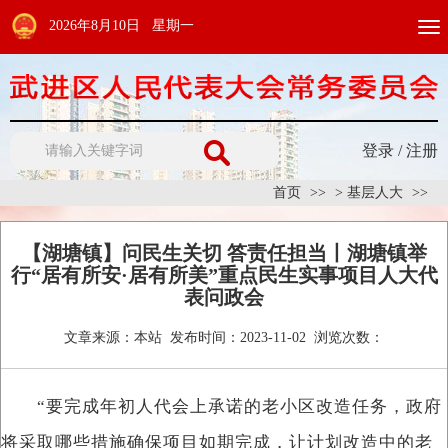
2026年8月10日 星期一
Togg
navi
登录
/
注册
首页
>
基层人大
【湖塘镇】问民生关切 答责任担当丨湖塘镇举
行“居有所安·居有所美”重点民生实事项目人大代
表问政会
文章来源：
本站
发布时间：
2023-11-02
浏览次数：
“要完成年初人代会上承诺的老小区改造任务，政府
将采取哪些措施确保项目如期完成，让计划改造中的老