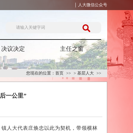
人大微信公众号
决议决定
主任之窗
您现在的位置：
首页
>
基层人大
后一公里”
、镇人大代表庄焕忠以此为契机，带领横林