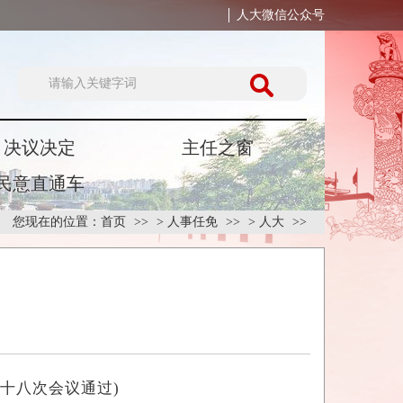
人大微信公众号
决议决定
主任之窗
民意直通车
您现在的位置：
首页
>
人事任免
>
人大
十八次会议通过)