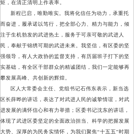
矩，在清正清明上作表率。
新程已启，唯勤唯实。我将化信任为动力，承重托
而奋进，履承诺以笃行，把全部心力、精力与能力，倾
注于生机勃发的武进热土，服务于可亲可敬的武进人
民，奉献于锦绣可期的武进未来。我坚信，有区委的坚
强领导，有人大政协的监督支持，有历届班子打下的坚
实基础，有全区干部群众的精诚团结，我们一定能够再
攀发展高峰、共创新的辉煌。
区人大常委会主任、党组书记石伟东表示，新当选
区长薛晔的讲话，表达了对武进人民的诚挚情谊，对武
进发展的满怀信心和有力举措；区委书记沈东的讲话，
体现了武进区委坚定的全面政治担当、科学的把握发展
大势、深厚的为民务实情怀，为我们聚焦“十五五”时期