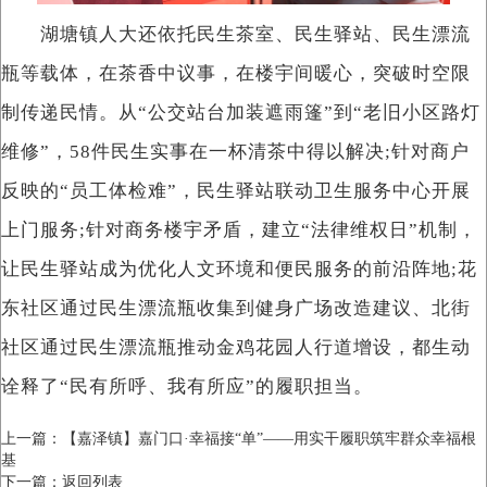
湖塘镇人大还依托民生茶室、民生驿站、民生漂流
瓶等载体，在茶香中议事，在楼宇间暖心，突破时空限
制传递民情。从“公交站台加装遮雨篷”到“老旧小区路灯
维修”，58件民生实事在一杯清茶中得以解决;针对商户
反映的“员工体检难”，民生驿站联动卫生服务中心开展
上门服务;针对商务楼宇矛盾，建立“法律维权日”机制，
让民生驿站成为优化人文环境和便民服务的前沿阵地;花
东社区通过民生漂流瓶收集到健身广场改造建议、北街
社区通过民生漂流瓶推动金鸡花园人行道增设，都生动
诠释了“民有所呼、我有所应”的履职担当。
上一篇：
【嘉泽镇】嘉门口·幸福接“单”——用实干履职筑牢群众幸福根
基
下一篇：
返回列表